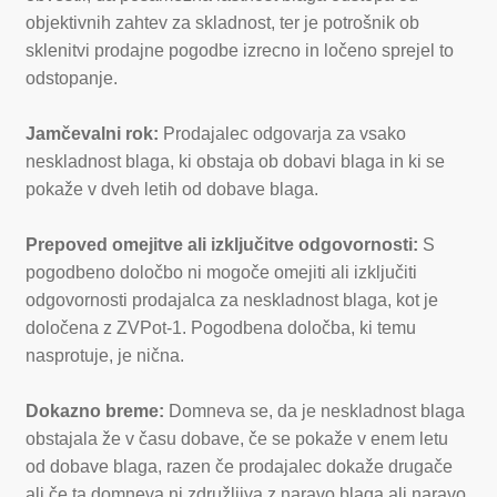
objektivnih zahtev za skladnost, ter je potrošnik ob
sklenitvi prodajne pogodbe izrecno in ločeno sprejel to
odstopanje.
Jamčevalni rok:
Prodajalec odgovarja za vsako
neskladnost blaga, ki obstaja ob dobavi blaga in ki se
pokaže v dveh letih od dobave blaga.
Prepoved omejitve ali izključitve odgovornosti:
S
pogodbeno določbo ni mogoče omejiti ali izključiti
odgovornosti prodajalca za neskladnost blaga, kot je
določena z ZVPot-1. Pogodbena določba, ki temu
nasprotuje, je nična.
Dokazno breme:
Domneva se, da je neskladnost blaga
obstajala že v času dobave, če se pokaže v enem letu
od dobave blaga, razen če prodajalec dokaže drugače
ali če ta domneva ni združljiva z naravo blaga ali naravo