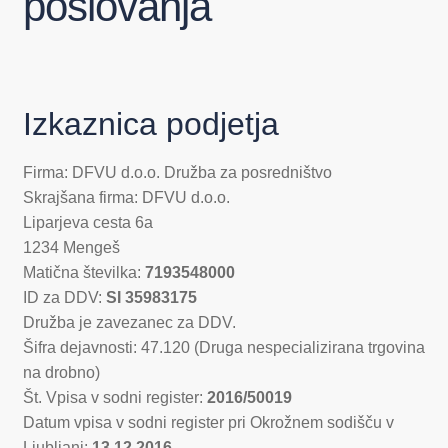
poslovanja
Izkaznica podjetja
Firma: DFVU d.o.o. Družba za posredništvo
Skrajšana firma: DFVU d.o.o.
Liparjeva cesta 6a
1234 Mengeš
Matična številka:
7193548000
ID za DDV:
SI 35983175
Družba je zavezanec za DDV.
Šifra dejavnosti: 47.120 (Druga nespecializirana trgovina
na drobno)
Št. Vpisa v sodni register:
2016/50019
Datum vpisa v sodni register pri Okrožnem sodišču v
Ljubljani:
13.12.2016