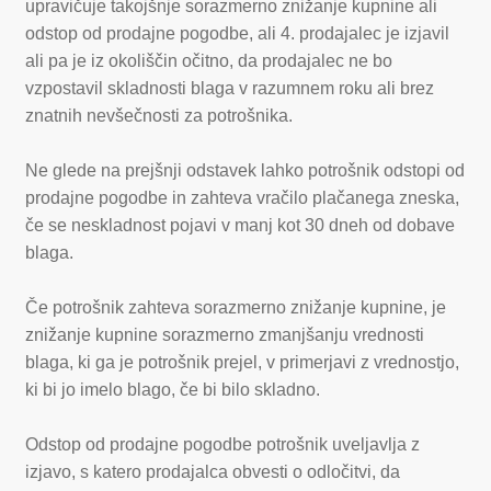
upravičuje takojšnje sorazmerno znižanje kupnine ali
odstop od prodajne pogodbe, ali 4. prodajalec je izjavil
ali pa je iz okoliščin očitno, da prodajalec ne bo
vzpostavil skladnosti blaga v razumnem roku ali brez
znatnih nevšečnosti za potrošnika.
Ne glede na prejšnji odstavek lahko potrošnik odstopi od
prodajne pogodbe in zahteva vračilo plačanega zneska,
če se neskladnost pojavi v manj kot 30 dneh od dobave
blaga.
Če potrošnik zahteva sorazmerno znižanje kupnine, je
znižanje kupnine sorazmerno zmanjšanju vrednosti
blaga, ki ga je potrošnik prejel, v primerjavi z vrednostjo,
ki bi jo imelo blago, če bi bilo skladno.
Odstop od prodajne pogodbe potrošnik uveljavlja z
izjavo, s katero prodajalca obvesti o odločitvi, da