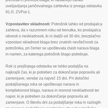
uveljavljanja jamčevalnega zahtevka iz prvega odstavka
81.čl. ZVPot-1.
Vzpostavitev skladnosti:
Potrošnik lahko od prodajalca
zahteva, da v razumnem roku od trenutka, ko prodajalca
obvesti o neskladnosti, ki ni daljši od 30 dni, brezplačno
vzpostavi skladnost blaga brez znatnih nevšečnosti za
potrošnika, pri čemer se upoštevata zlasti narava blaga
in namen, za katerega potrošnik blago potrebuje.
Rok iz prejšnjega odstavka se lahko podaljša na
najkrajši čas, ki je potreben za dokončanje popravila ali
zamenjave, vendar za največ 15 dni. Pri določitvi
podaljšanega roka se upoštevajo narava in
kompleksnost blaga, narava in resnost neskladnosti ter
napor, ki je potreben za dokončanje popravila ali
zamenjave. O številu dni za podaljšanje roka in razlogih