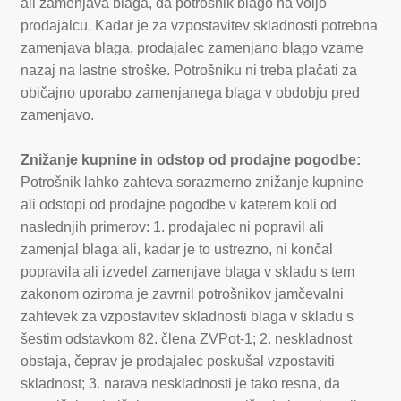
ali zamenjava blaga, da potrošnik blago na voljo
prodajalcu. Kadar je za vzpostavitev skladnosti potrebna
zamenjava blaga, prodajalec zamenjano blago vzame
nazaj na lastne stroške. Potrošniku ni treba plačati za
običajno uporabo zamenjanega blaga v obdobju pred
zamenjavo.
Znižanje kupnine in odstop od prodajne pogodbe:
Potrošnik lahko zahteva sorazmerno znižanje kupnine
ali odstopi od prodajne pogodbe v katerem koli od
naslednjih primerov: 1. prodajalec ni popravil ali
zamenjal blaga ali, kadar je to ustrezno, ni končal
popravila ali izvedel zamenjave blaga v skladu s tem
zakonom oziroma je zavrnil potrošnikov jamčevalni
zahtevek za vzpostavitev skladnosti blaga v skladu s
šestim odstavkom 82. člena ZVPot-1; 2. neskladnost
obstaja, čeprav je prodajalec poskušal vzpostaviti
skladnost; 3. narava neskladnosti je tako resna, da