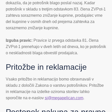
dokazila, da je potrošnik blago poslal nazaj. Kadar
potrošnik v skladu s tretjim odstavkom 83. člena ZVPot-1
zahteva sorazmerno znižanje kupnine, prodajalec vrne
del kupnine v osmih dneh od prejema zahtevka za
sorazmerno znižanje kupnine.
Izguba pravic:
Pravice iz prvega odstavka 81. člena
ZVPot-1 prenehajo v dveh letih od dneva, ko je potrošnik
o neskladnosti blaga obvestil prodajalca.
Pritožbe in reklamacije
Vsako pritožbo in reklamacijo bomo obravnavali v
skladu z določili Zakona o varstvu potrošnikov. Pritožbe
in reklamacije na izdelke oziroma storitev lahko
sporočite na e-naslov
si@megapelican.com
.
Postopek nakupa za pravne