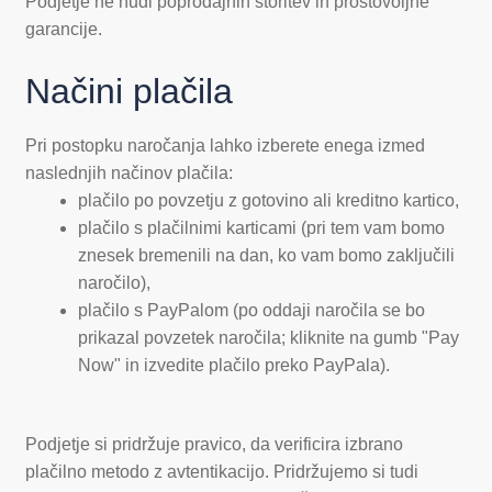
Podjetje ne nudi poprodajnih storitev in prostovoljne
garancije.
Načini plačila
Pri postopku naročanja lahko izberete enega izmed
naslednjih načinov plačila:
plačilo po povzetju z gotovino ali kreditno kartico,
plačilo s plačilnimi karticami (pri tem vam bomo
znesek bremenili na dan, ko vam bomo zaključili
naročilo),
plačilo s PayPalom (po oddaji naročila se bo
prikazal povzetek naročila; kliknite na gumb "Pay
Now" in izvedite plačilo preko PayPala).
Podjetje si pridržuje pravico, da verificira izbrano
plačilno metodo z avtentikacijo. Pridržujemo si tudi