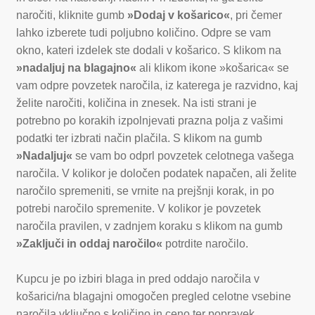
naročiti, kliknite gumb
»Dodaj v košarico«
, pri čemer
lahko izberete tudi poljubno količino. Odpre se vam
okno, kateri izdelek ste dodali v košarico. S klikom na
»nadaljuj na blagajno«
ali klikom ikone »košarica« se
vam odpre povzetek naročila, iz katerega je razvidno, kaj
želite naročiti, količina in znesek. Na isti strani je
potrebno po korakih izpolnjevati prazna polja z vašimi
podatki ter izbrati način plačila. S klikom na gumb
»Nadaljuj«
se vam bo odprl povzetek celotnega vašega
naročila. V kolikor je določen podatek napačen, ali želite
naročilo spremeniti, se vrnite na prejšnji korak, in po
potrebi naročilo spremenite. V kolikor je povzetek
naročila pravilen, v zadnjem koraku s klikom na gumb
»Zaključi in oddaj naročilo«
potrdite naročilo.
Kupcu je po izbiri blaga in pred oddajo naročila v
košarici/na blagajni omogočen pregled celotne vsebine
naročila vključno s količino in ceno ter popravek