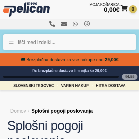
0,00
€
0
Sk
Sk
to
to
nav
con
🚚 Brezplačna dostava za vse nakupe nad
29,00
€
Do
brezplačne dostave
ti manjka še
29,00€
44:54
SLOVENSKI TRGOVEC
VAREN NAKUP
HITRA DOSTAVA
Domov
Splošni pogoji poslovanja
Splošni pogoji