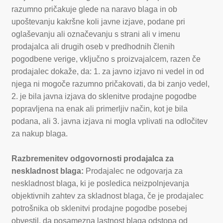
razumno pričakuje glede na naravo blaga in ob
upoštevanju kakršne koli javne izjave, podane pri
oglaševanju ali označevanju s strani ali v imenu
prodajalca ali drugih oseb v predhodnih členih
pogodbene verige, vključno s proizvajalcem, razen če
prodajalec dokaže, da: 1. za javno izjavo ni vedel in od
njega ni mogoče razumno pričakovati, da bi zanjo vedel,
2. je bila javna izjava do sklenitve prodajne pogodbe
popravljena na enak ali primerljiv način, kot je bila
podana, ali 3. javna izjava ni mogla vplivati na odločitev
za nakup blaga.
Razbremenitev odgovornosti prodajalca za
neskladnost blaga:
Prodajalec ne odgovarja za
neskladnost blaga, ki je posledica neizpolnjevanja
objektivnih zahtev za skladnost blaga, če je prodajalec
potrošnika ob sklenitvi prodajne pogodbe posebej
obvestil, da posamezna lastnost blaga odstopa od