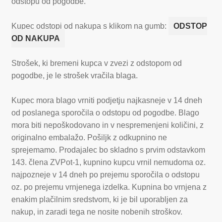
odstopu od pogodbe.
Kupec odstopi od nakupa s klikom na gumb:
ODSTOP
OD NAKUPA
Strošek, ki bremeni kupca v zvezi z odstopom od
pogodbe, je le strošek vračila blaga.
Kupec mora blago vrniti podjetju najkasneje v 14 dneh
od poslanega sporočila o odstopu od pogodbe. Blago
mora biti nepoškodovano in v nespremenjeni količini, z
originalno embalažo. Pošiljk z odkupnino ne
sprejemamo. Prodajalec bo skladno s prvim odstavkom
143. člena ZVPot-1, kupnino kupcu vrnil nemudoma oz.
najpozneje v 14 dneh po prejemu sporočila o odstopu
oz. po prejemu vrnjenega izdelka. Kupnina bo vrnjena z
enakim plačilnim sredstvom, ki je bil uporabljen za
nakup, in zaradi tega ne nosite nobenih stroškov.