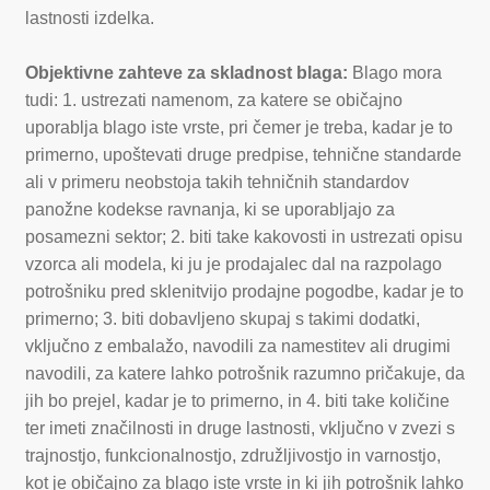
lastnosti izdelka.
Objektivne zahteve za skladnost blaga:
Blago mora
tudi: 1. ustrezati namenom, za katere se običajno
uporablja blago iste vrste, pri čemer je treba, kadar je to
primerno, upoštevati druge predpise, tehnične standarde
ali v primeru neobstoja takih tehničnih standardov
panožne kodekse ravnanja, ki se uporabljajo za
posamezni sektor; 2. biti take kakovosti in ustrezati opisu
vzorca ali modela, ki ju je prodajalec dal na razpolago
potrošniku pred sklenitvijo prodajne pogodbe, kadar je to
primerno; 3. biti dobavljeno skupaj s takimi dodatki,
vključno z embalažo, navodili za namestitev ali drugimi
navodili, za katere lahko potrošnik razumno pričakuje, da
jih bo prejel, kadar je to primerno, in 4. biti take količine
ter imeti značilnosti in druge lastnosti, vključno v zvezi s
trajnostjo, funkcionalnostjo, združljivostjo in varnostjo,
kot je običajno za blago iste vrste in ki jih potrošnik lahko