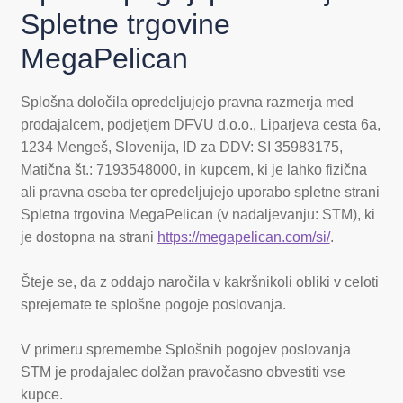
Spletne trgovine
MegaPelican
Splošna določila opredeljujejo pravna razmerja med
prodajalcem, podjetjem DFVU d.o.o., Liparjeva cesta 6a,
1234 Mengeš, Slovenija, ID za DDV: SI 35983175,
Matična št.: 7193548000, in kupcem, ki je lahko fizična
ali pravna oseba ter opredeljujejo uporabo spletne strani
Spletna trgovina MegaPelican (v nadaljevanju: STM), ki
je dostopna na strani
https://megapelican.com/si/
.
Šteje se, da z oddajo naročila v kakršnikoli obliki v celoti
sprejemate te splošne pogoje poslovanja.
V primeru spremembe Splošnih pogojev poslovanja
STM je prodajalec dolžan pravočasno obvestiti vse
kupce.