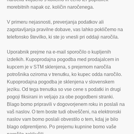
morebitnih napak oz. količin naročenega.
V primeru nejasnosti, preverjanja podatkov ali
zagotavljanja pravilne dobave, vas lahko pokličemo na
telefonsko številko, ki ste jo vnesli pri oddaji naročila.
Uporabnik prejme na e-mail sporočilo o kupljenih
izdelkih. Kupoprodajna pogodba med prodajalcem in
kupcem je v STM sklenjena, s prejemom naročila
potrošnika oziroma v trenutku, ko kupec odda naročilo.
Kupoprodajna pogodba je sklenjena v slovenskem
jeziku. Od tega trenutka so vse cene s podatki in drugi
pogoji fiksirani in veljajo za obe pogodbeni stranki.
Blago bomo pripravili v dogovorjenem roku in poslali na
vaš naslov. O tem boste tudi obveščeni, na elektronski
naslov vam bomo poslali obvestilo o tem, kdaj je bilo
blago odpremljeno. Po prejemu kupnine bomo vaše