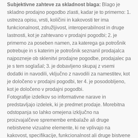
Subjektivne zahteve za skladnost blaga:
Blago je
skladno prodajno pogodbo zlasti, kadar je to primerno: 1.
ustreza opisu, vrsti, količini in kakovosti ter ima
funkcionalnost, združljivost, interoperabilnost in druge
lastnosti, kot je zahtevano v prodajni pogodbi; 2. je
primerno za poseben namen, za katerega ga potrošnik
potrebuje in s katerim je potrošnik seznanil prodajalca
najpozneje ob sklenitvi prodajne pogodbe, prodajalec pa
je s tem soglašal; 3. je dobavljeno skupaj z vsemi
dodatki in navodili, vključno z navodili za namestitev, kot
je določeno v prodajni pogodbi, ter 4. je posodobljeno,
kot je določeno v prodajni pogodbi.
Fotografije izdelkov so informativne narave in
predstavljajo izdelek, ki je predmet prodaje. Morebitna
odstopanja so lahko omejena izključno na
proizvajalčeve spremembe embalaže ali druge
nebistvene vizualne elemente, ki ne vplivajo na
kakovost, specifikacije, funkcionalnost ali druge bistvene