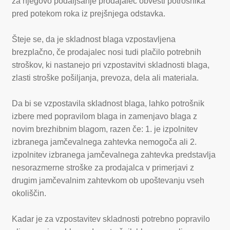
za njegovo podaljšanje prodajalec obvesti potrošnika
pred potekom roka iz prejšnjega odstavka.
Šteje se, da je skladnost blaga vzpostavljena
brezplačno, če prodajalec nosi tudi plačilo potrebnih
stroškov, ki nastanejo pri vzpostavitvi skladnosti blaga,
zlasti stroške pošiljanja, prevoza, dela ali materiala.
Da bi se vzpostavila skladnost blaga, lahko potrošnik
izbere med popravilom blaga in zamenjavo blaga z
novim brezhibnim blagom, razen če: 1. je izpolnitev
izbranega jamčevalnega zahtevka nemogoča ali 2.
izpolnitev izbranega jamčevalnega zahtevka predstavlja
nesorazmerne stroške za prodajalca v primerjavi z
drugim jamčevalnim zahtevkom ob upoštevanju vseh
okoliščin.
Kadar je za vzpostavitev skladnosti potrebno popravilo