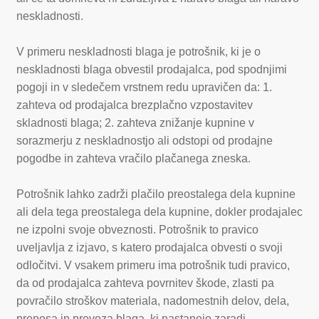
neskladnosti.
V primeru neskladnosti blaga je potrošnik, ki je o
neskladnosti blaga obvestil prodajalca, pod spodnjimi
pogoji in v sledečem vrstnem redu upravičen da: 1.
zahteva od prodajalca brezplačno vzpostavitev
skladnosti blaga; 2. zahteva znižanje kupnine v
sorazmerju z neskladnostjo ali odstopi od prodajne
pogodbe in zahteva vračilo plačanega zneska.
Potrošnik lahko zadrži plačilo preostalega dela kupnine
ali dela tega preostalega dela kupnine, dokler prodajalec
ne izpolni svoje obveznosti. Potrošnik to pravico
uveljavlja z izjavo, s katero prodajalca obvesti o svoji
odločitvi. V vsakem primeru ima potrošnik tudi pravico,
da od prodajalca zahteva povrnitev škode, zlasti pa
povračilo stroškov materiala, nadomestnih delov, dela,
prenosa in prevoza blaga, ki nastanejo zaradi