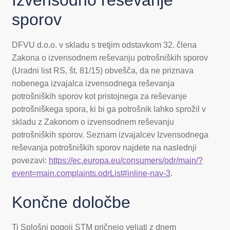
Izvensodno reševanje
sporov
DFVU d.o.o. v skladu s tretjim odstavkom 32. člena
Zakona o izvensodnem reševanju potrošniških sporov
(Uradni list RS, št. 81/15) obvešča, da ne priznava
nobenega izvajalca izvensodnega reševanja
potrošniških sporov kot pristojnega za reševanje
potrošniškega spora, ki bi ga potrošnik lahko sprožil v
skladu z Zakonom o izvensodnem reševanju
potrošniških sporov. Seznam izvajalcev Izvensodnega
reševanja potrošniških sporov najdete na naslednji
povezavi:
https://ec.europa.eu/consumers/odr/main/?
event=main.complaints.odrList#inline-nav-3
.
Končne določbe
Ti Splošni pogoji STM pričnejo veljati z dnem