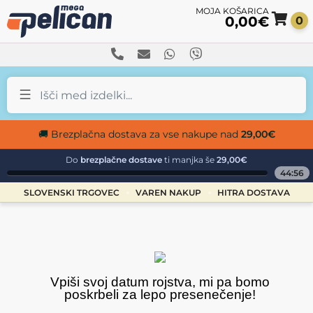
0,00
€
0
Sk
Sk
to
to
na
co
🚚 Brezplačna dostava za vse nakupe nad
29,00
€
Do
brezplačne dostave
ti manjka še
29,00€
44:56
SLOVENSKI TRGOVEC
VAREN NAKUP
HITRA DOSTAVA
Vpiši svoj datum rojstva, mi pa bomo
poskrbeli za lepo presenečenje!