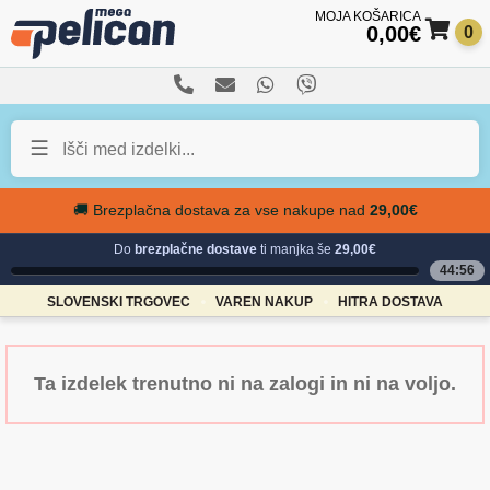
0,00
€
0
Sk
Sk
to
to
nav
con
🚚 Brezplačna dostava za vse nakupe nad
29,00
€
Do
brezplačne dostave
ti manjka še
29,00€
44:56
SLOVENSKI TRGOVEC
VAREN NAKUP
HITRA DOSTAVA
Ta izdelek trenutno ni na zalogi in ni na voljo.